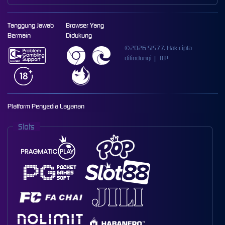
Tanggung Jawab
Browser Yang
Bermain
Didukung
©2026 SIS77. Hak cipta
dilindungi | 18+
Platform Penyedia Layanan
Slots