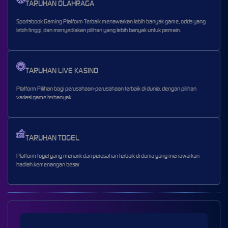
TARUHAN OLAHRAGA
Sportsbook Gaming Platform Terbaik menawarkan lebih banyak game, odds yang
lebih tinggi, dan menyediakan pilihan yang lebih banyak untuk pemain.
TARUHAN LIVE KASINO
Platform Pilihan bagi perusahaan-perusahaan terbaik di dunia, dengan pilihan
variasi game terbanyak
TARUHAN TOGEL
Platform togel yang menarik dari perusahan terbaik di dunia yang menawarkan
hadiah kemenangan besar