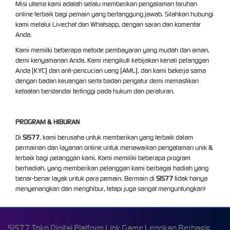
Misi utama kami adalah selalu memberikan pengalaman taruhan
online terbaik bagi pemain yang bertanggung jawab. Silahkan hubungi
kami melalui Livechat dan Whatsapp, dengan saran dan komentar
Anda.
Kami memilki beberapa metode pembayaran yang mudah dan aman,
demi kenyamanan Anda. Kami mengikuti kebijakan kenali pelanggan
Anda (KYC) dan anti-pencucian uang (AML), dan kami bekerja sama
dengan badan keuangan serta badan pengatur demi memastikan
ketaatan berstandar tertinggi pada hukum dan peraturan.
PROGRAM & HIBURAN
Di
SIS77
, kami berusaha untuk memberikan yang terbaik dalam
permainan dan layanan online untuk menawarkan pengalaman unik &
terbaik bagi pelanggan kami. Kami memiliki beberapa program
berhadiah, yang memberikan pelanggan kami berbagai hadiah yang
benar-benar layak untuk para pemain. Bermain di
SIS77
tidak hanya
menyenangkan dan menghibur, tetapi juga sangat menguntungkan!
SIS77 Toko Digital Platform Link Game Lengkap Berbasis