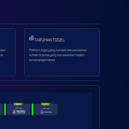
TARUHAN TOGEL
haan
Platform togel yang menarik dari perusahan
ame
terbaik di dunia yang menawarkan hadiah
kemenangan besar