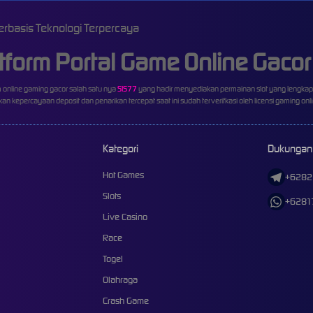
erbasis Teknologi Terpercaya
tform Portal Game Online Gaco
 online gaming gacor salah satu nya
SIS77
yang hadir menyediakan permainan slot yang lengkap d
n kepercayaan deposit dan penarikan tercepat saat ini sudah terverifkasi oleh licensi gaming onli
Kategori
Dukungan
Hot Games
+6282
Slots
+6281
Live Casino
Race
Togel
Olahraga
Crash Game