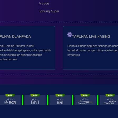
Arcade
Sabung Ayam
RUHAN OLAHRAGA
TARUHAN LIVE KASINO
ook Gaming Platform Terbaik
Platform Pilihan bagi perusahaan-perusa
kan lebih banyak game, odds yang lebih
terbaik di dunia, dengan pilihan variasi g
 dan menyediakan pilihan yang lebih
terbanyak
untuk pemain.