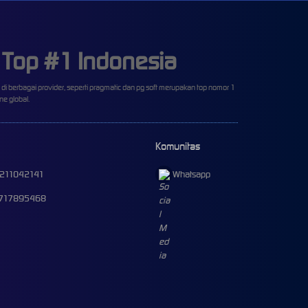
r Top #1 Indonesia
i berbagai provider, seperti pragmatic dan pg soft merupakan top nomor 1
ne global.
Komunitas
211042141
Whatsapp
717895468