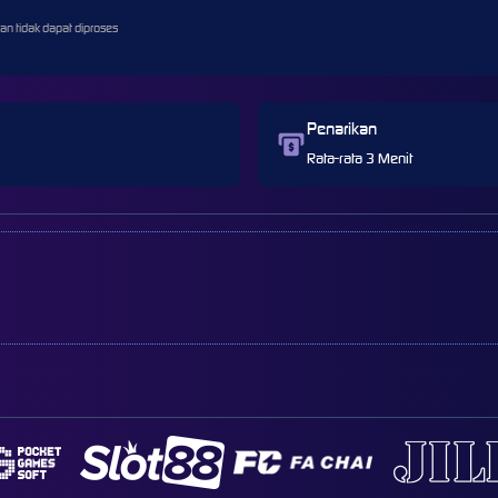
an tidak dapat diproses
Penarikan
Rata-rata 3 Menit