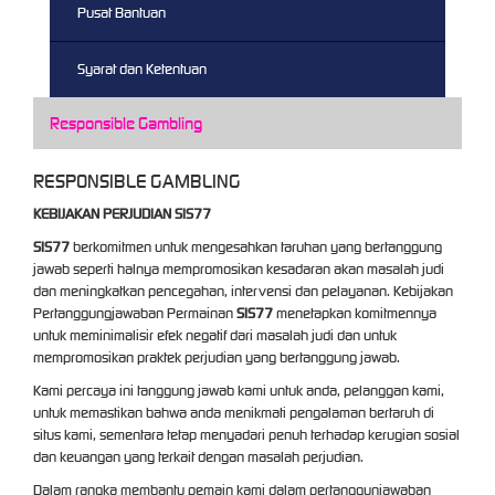
Pusat Bantuan
Syarat dan Ketentuan
Responsible Gambling
RESPONSIBLE GAMBLING
KEBIJAKAN PERJUDIAN SIS77
SIS77
berkomitmen untuk mengesahkan taruhan yang bertanggung
jawab seperti halnya mempromosikan kesadaran akan masalah judi
dan meningkatkan pencegahan, intervensi dan pelayanan. Kebijakan
Pertanggungjawaban Permainan
SIS77
menetapkan komitmennya
untuk meminimalisir efek negatif dari masalah judi dan untuk
mempromosikan praktek perjudian yang bertanggung jawab.
Kami percaya ini tanggung jawab kami untuk anda, pelanggan kami,
untuk memastikan bahwa anda menikmati pengalaman bertaruh di
situs kami, sementara tetap menyadari penuh terhadap kerugian sosial
dan keuangan yang terkait dengan masalah perjudian.
Dalam rangka membantu pemain kami dalam pertanggunjawaban