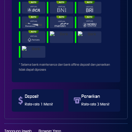
* Selama bank maintenance dan bank offline deposit dan penarikan
tidak dapat diproses
Deposit
Penarikan
Rata-rata 1 Menit
Rata-rata 3 Menit
Tanggung Jawab
Browser Yang