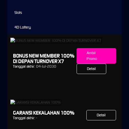
Slots
4D Lottery
Ambil
BONUS NEW MEMBER 100%
Promo
DI DEPAN TURNOVER X7
Tanggal akhir:
04-Jul-2030
Detail
GARANSI KEKALAHAN 100%
Detail
Tanggal akhir:
-