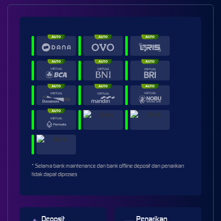
* Selama bank maintenance dan bank offline deposit dan penarikan
tidak dapat diproses
Deposit
Penarikan