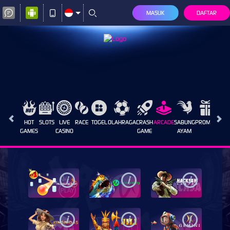
MASUK
DAFTAR
HOT
SLOTS
LIVE
RACE
TOGEL
OLAHRAGA
CRASH
ARCADE
SABUNG
PROMOSI
GAMES
CASINO
GAME
AYAM
i
i
i
i
i
i