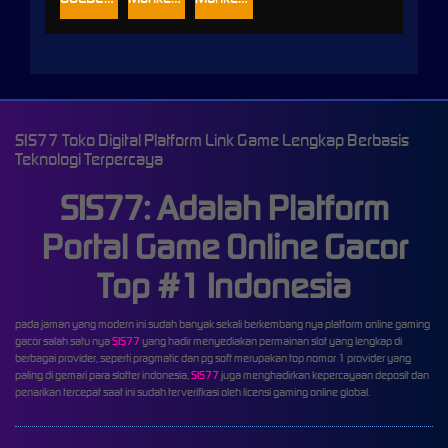
SIS77 Toko Digital Platform Link Game Lengkap Berbasis
Teknologi Terpercaya
SIS77: Adalah Platform
Portal Game Online Gacor
Top #1 Indonesia
pada jaman yang modern ini sudah banyak sekali berkembang nya platform online gaming
gacor salah satu nya
SIS77
yang hadir menyediakan permainan slot yang lengkap di
berbagai provider, seperti pragmatic dan pg soft merupakan top nomor 1 provider yang
paling di gemari para slotter indonesia,
SIS77
juga menghadirkan kepercayaan deposit dan
penarikan tercepat saat ini sudah terverifkasi oleh licensi gaming online global.