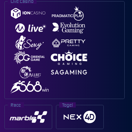
Live Casino
Race
Togel