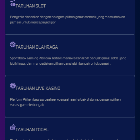
TARUHAN SLOT
Penyedia slot online dengan beragam pilihan game menarik yang memudahkan
pemain untuk mencapai jackpot
TARUHAN OLAHRAGA
Sportsbook Gaming Platform Terbaik menawarkan lebih banyak game, odds yang
lebih tinggi, dan menyediakan pilihan yang lebih banyak untuk pemain.
TARUHAN LIVE KASINO
Platform Pilihan bagi perusahaan-perusahaan terbaik di dunia, dengan pilihan
variasi game terbanyak
TARUHAN TOGEL