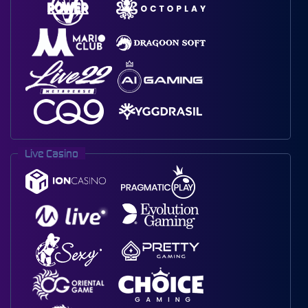
Live Casino