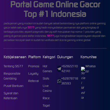
Portal Game Online Gacor
Top #1 Indonesia
pada jaman yang modern ini sudah banyak sekali berkembang nya platform online gaming
gacor salah satu nya
SIS77
yang hadir menyediakan permainan slot yang lengkap di
berbagai provider, seperti pragmatic dan pg soft merupakan top nomor 1 provider yang
paling di gemari para slotter indonesia,
SIS77
juga menghadirkan kepercayaan deposit dan
penarikan tercepat saat ini sudah terverifkasi oleh licensi gaming online global.
Kebijaksanaan
Platform
Kategori
Dukungan
Komunitas
Tentang SIS77
Promosi
Hot
+62822110
Whatsa
Games
42141
pp
Responsible
Loyalty
Gambling
Slots
+62878718
Referral
36593
Pusat Bantuan
Live
Casino
Syarat dan
Ketentuan
Race
Togel