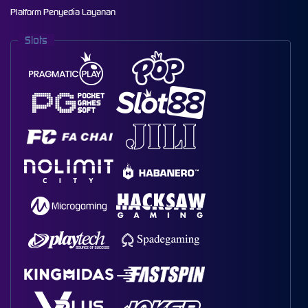
Platform Penyedia Layanan
Slots