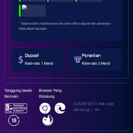
* Selama bank maintenance dan bank offline deposit dan penarikan
tidak dapat diproses
Deposit
Penarikan
Rata-rata 1 Menit
Rata-rata 3 Menit
Tanggung Jawab
Browser Yang
Bermain
Didukung
©2026 SIS77. Hak cipta
dilindungi | 18+