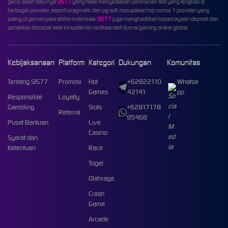
gacor salah satu nya
SIS77
yang hadir menyediakan permainan slot yang lengkap di
berbagai provider, seperti pragmatic dan pg soft merupakan top nomor 1 provider yang
paling di gemari para slotter indonesia,
SIS77
juga menghadirkan kepercayaan deposit dan
penarikan tercepat saat ini sudah terverifkasi oleh licensi gaming online global.
Kebijaksanaan
Platform
Kategori
Dukungan
Komunitas
Tentang SIS77
Promosi
Hot
+62822110
Whatsa
Games
42141
pp
Responsible
Loyalty
Gambling
Slots
+62817178
Referral
95468
Pusat Bantuan
Live
Casino
Syarat dan
Ketentuan
Race
Togel
Olahraga
Crash
Game
Arcade