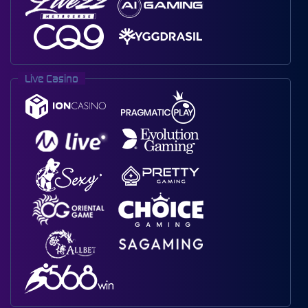
Live Casino