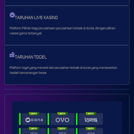
TARUHAN LIVE KASINO
Platform Pilihan bagi perusahaan-perusahaan terbaik di dunia, dengan pilihan
variasi game terbanyak
TARUHAN TOGEL
Platform togel yang menarik dari perusahan terbaik di dunia yang menawarkan
hadiah kemenangan besar