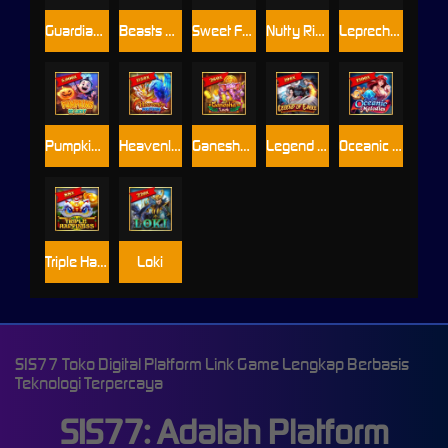
Guardian of the Museum
Beasts Of Luck
Sweet Frenzy
Nutty Riches
Leprechaun Bonanza
Pumpkins Go Lucky
Heavenly Fortunes
Ganesha Luck
Legend Of Eagle
Oceanic Melodies
Triple Happiness
Loki
SIS77 Toko Digital Platform Link Game Lengkap Berbasis
Teknologi Terpercaya
SIS77: Adalah Platform