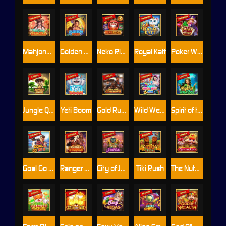
Mahjong Princess
Golden Moon Empire
Neko Riches
Royal Katt
Poker Ways
Jungle Quest
Yeti Boom
Gold Rush Cowboys
Wild Wet Win
Spirit of the Sea
Goal Go Win
Ranger Showdown
City of Jewels
Tiki Rush
The Nutcrackers