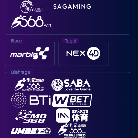
Race
Togel
Olahraga