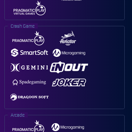
Crash Game
Arcade