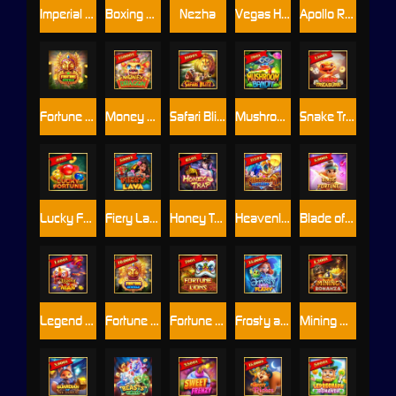
Imperial Majesty
Boxing Fury
Nezha
Vegas Hot Fruit
Apollo Ray of Luck
Fortune Jewels I
Money Dragon
Safari Blitz
Mushroom Bandit
Snake Treasure
Lucky Fortune
Fiery Lava
Honey Trap
Heavenly Fortunes 2
Blade of Fortune
Legend of Nian
Fortune Jewels II
Fortune Lions
Frosty and Flamy
Mining Bonanza