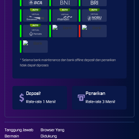
* Selama bank maintenance dan bank offline deposit dan penarikan
tidak dapat diproses
Deposit
Penarikan
Rata-rata 1 Menit
Rata-rata 3 Menit
Tanggung Jawab
Browser Yang
Bermain
Didukung