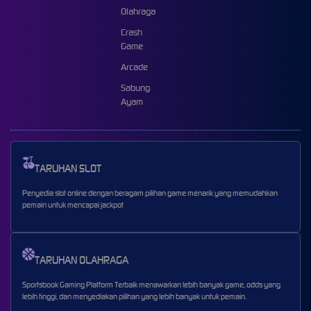
Olahraga
Crash
Game
Arcade
Sabung
Ayam
TARUHAN SLOT
Penyedia slot online dengan beragam pilihan game menarik yang memudahkan
pemain untuk mencapai jackpot
TARUHAN OLAHRAGA
Sportsbook Gaming Platform Terbaik menawarkan lebih banyak game, odds yang
lebih tinggi, dan menyediakan pilihan yang lebih banyak untuk pemain.