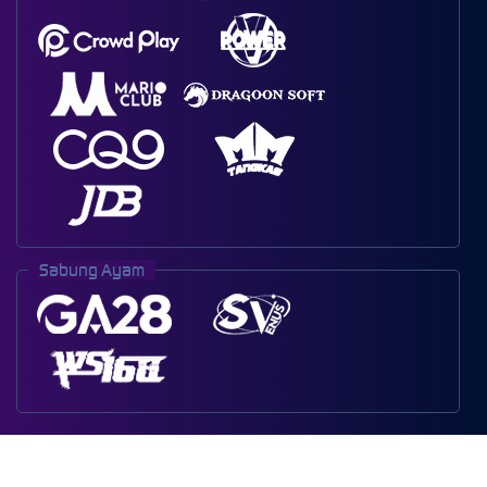
Sabung Ayam