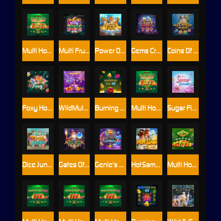
Multi Hot 5 Super Wilds
Multi Fruits Charging Wilds
Power Of Tiger
Gems Crown Charging Wilds
Coins Of Atlantis
Foxy Hot 20
WildMultiStar
Burning Ice 10
Multi Hot 5 Burn Wilds
Sugar Fiesta
Dice Jungle
Gates Of Merlyn
Genie's Bonanza
HotSamba
Multi Hot Ways