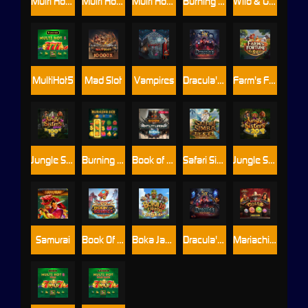
Multi Hot 10
Multi Hot 20
Multi Hot 40
Burning Ice 40
Wild & Gods
MultiHot5
Mad Slot
Vampires
Dracula's Fortune
Farm's Fortune
Jungle Sisters Deluxe
Burning Ice
Book of Futuria
Safari Simba
Jungle Sisters
Samurai
Book Of Bonanza
Boka Jamba 10
Dracula's Fortune Halloween Edition
Mariachi Coins