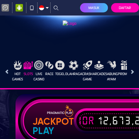
MASUK
DAFTAR
HOT
SLOTS
LIVE
RACE
TOGEL
OLAHRAGA
CRASH
ARCADE
SABUNG
PROMOSI
GAMES
CASINO
GAME
AYAM
IDR
12,673,
JACKPOT
PLAY