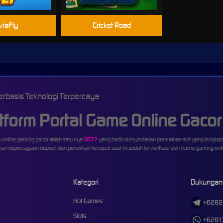
viaFly
Cricket Road
erbasis Teknologi Terpercaya
tform Portal Game Online Gaco
 online gaming gacor salah satu nya
SIS77
yang hadir menyediakan permainan slot yang lengkap d
n kepercayaan deposit dan penarikan tercepat saat ini sudah terverifkasi oleh licensi gaming onli
Kategori
Dukungan
Hot Games
+6282
Slots
+6281