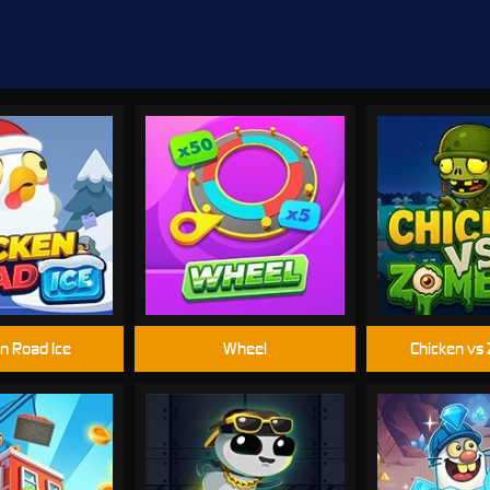
n Road Ice
Wheel
Chicken vs