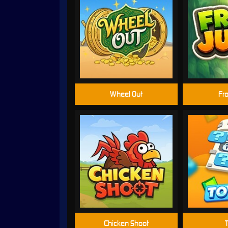
Wheel Out
Fr
Chicken Shoot