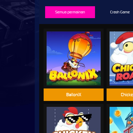
Semua permainan
Crash Game
BalloniX
Chicke