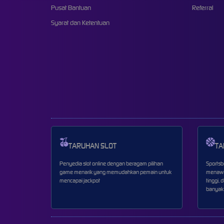
Pusat Bantuan
Referral
Syarat dan Ketentuan
TARUHAN SLOT
TA
Penyedia slot online dengan beragam pilihan
Sportsb
game menarik yang memudahkan pemain untuk
menawar
mencapai jackpot
tinggi,
banyak 