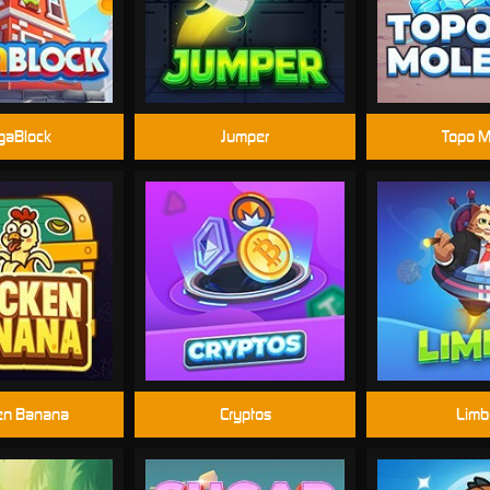
gaBlock
Jumper
Topo M
en Banana
Cryptos
Limb