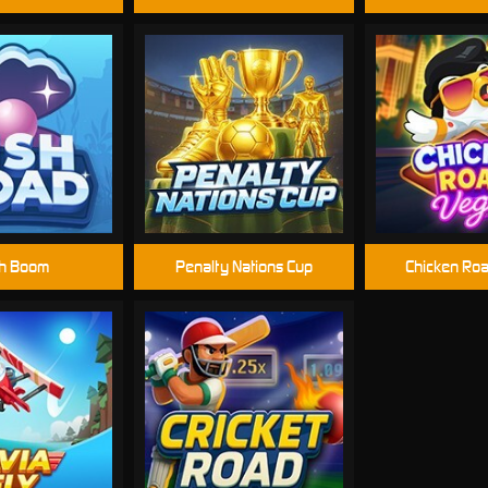
sh Boom
Penalty Nations Cup
Chicken Ro