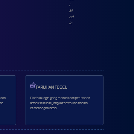
TARUHAN TOGEL
haan
Platform togel yang menarik dari perusahan
ame
terbaik di dunia yang menawarkan hadiah
kemenangan besar