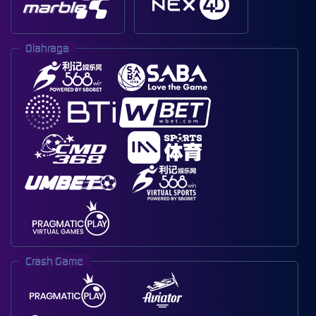
Olahraga
Crash Game