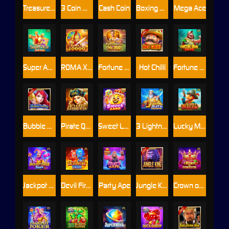
Treasure Quest
3 Coin Wild Horse
Cash Coin
Boxing King
Mega Ace
Super Ace Joker
ROMA X 10000
Fortune Gems Legend
Hot Chilli
Fortune Hook Boom
Bubble Beauty
Pirate Queen
Sweet Land
3 Lightning Blitz
Lucky Macaw
Jackpot Joker FEVER
Devil Fire Twins
Party Ape
Jungle King
Crown of Fortune