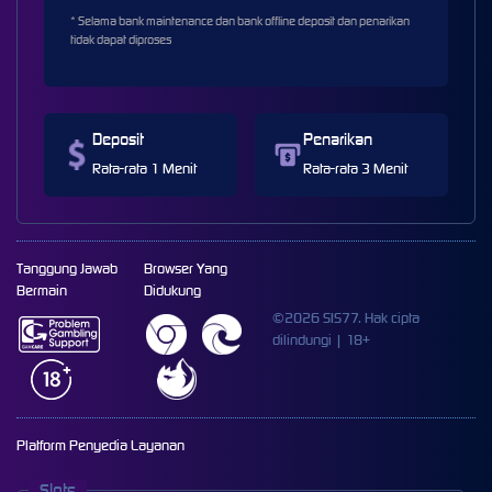
* Selama bank maintenance dan bank offline deposit dan penarikan
tidak dapat diproses
Deposit
Penarikan
Rata-rata 1 Menit
Rata-rata 3 Menit
Tanggung Jawab
Browser Yang
Bermain
Didukung
©2026 SIS77. Hak cipta
dilindungi | 18+
Platform Penyedia Layanan
Slots