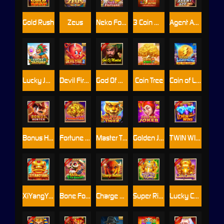
Gold Rush
Zeus
Neko Fortune
3 Coin Wild Tiger
Agent Ace
Lucky Jaguar
Devil Fire 2
God Of Martial
Coin Tree
Coin of Lightning
Bonus Hunter
Fortune Tree
Master Tiger
Golden Joker
TWIN WINS
XiYangYang
Bone Fortune
Charge Buffalo
Super Rich
Lucky Coming