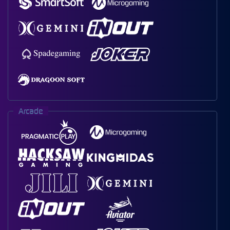
Arcade