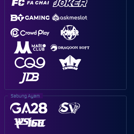
Sabung Ayam