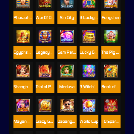
Pharaoh Treasure
War Of Dragons
Sin City
3 Lucky Baozhu
Fengshen
Egypt's Glow
Legacy of Egypt
Gem Party
Lucky Goldbricks
The Pig House
Shanghai Beauty
Trial of Phoenix
Medusa
3 Witch's Lamp
Book of Gold
Mayan Empire
Crazy Golden Bank
Dabanggg
World Cup
10 Sparkling Crown