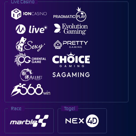
Live Casino
Race
Togel