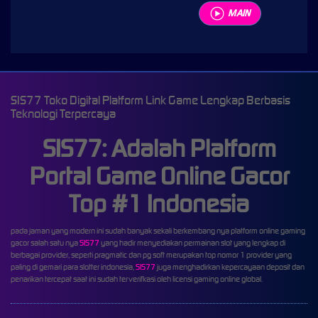
MAIN
SIS77 Toko Digital Platform Link Game Lengkap Berbasis
Teknologi Terpercaya
SIS77: Adalah Platform
Portal Game Online Gacor
Top #1 Indonesia
pada jaman yang modern ini sudah banyak sekali berkembang nya platform online gaming
gacor salah satu nya
SIS77
yang hadir menyediakan permainan slot yang lengkap di
berbagai provider, seperti pragmatic dan pg soft merupakan top nomor 1 provider yang
paling di gemari para slotter indonesia,
SIS77
juga menghadirkan kepercayaan deposit dan
penarikan tercepat saat ini sudah terverifkasi oleh licensi gaming online global.