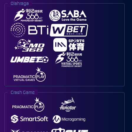
Olahraga
Crash Game