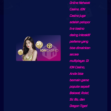
Online Network
Casino. ION
Casino juga
adalah pelopor
live kasino
daring interaktif
pertama yang
bisa dimainkan
secara
multiplayer. Di
ION Casino,
Anda bisa
bermain game
populer seperti
Bakarat, Rolet,
Sic Bo, dan
Dragon Tiger!