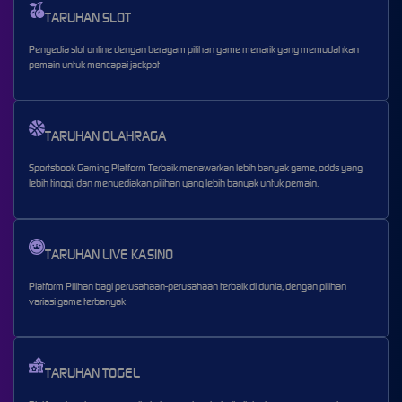
TARUHAN SLOT
Penyedia slot online dengan beragam pilihan game menarik yang memudahkan
pemain untuk mencapai jackpot
TARUHAN OLAHRAGA
Sportsbook Gaming Platform Terbaik menawarkan lebih banyak game, odds yang
lebih tinggi, dan menyediakan pilihan yang lebih banyak untuk pemain.
TARUHAN LIVE KASINO
Platform Pilihan bagi perusahaan-perusahaan terbaik di dunia, dengan pilihan
variasi game terbanyak
TARUHAN TOGEL