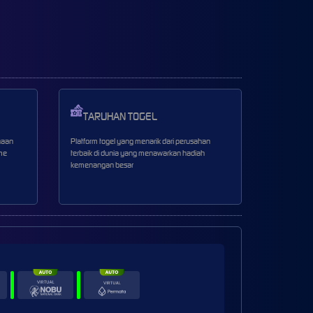
TARUHAN TOGEL
haan
Platform togel yang menarik dari perusahan
ame
terbaik di dunia yang menawarkan hadiah
kemenangan besar